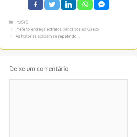
Categorias
POSTS
Navegação
Prefeito entrega extratos bancários ao Gaeco
de
As histórias acabam se repetindo….
post
Deixe um comentário
Comentário