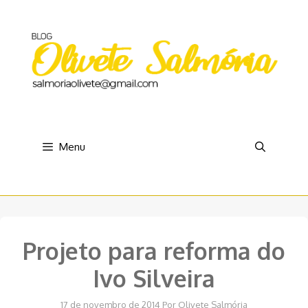
Pular
para
o
conteúdo
Menu
Projeto para reforma do
Ivo Silveira
17 de novembro de 2014
Por
Olivete Salmória