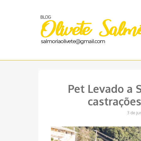
Pular
para
o
conteúdo
Pet Levado a S
castraçõe
3 de j