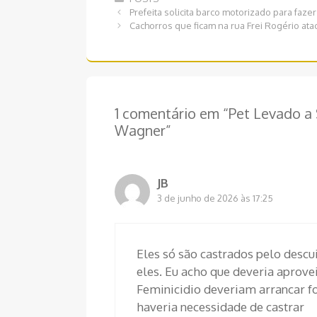
Navegação
Prefeita solicita barco motorizado para faze
de
Cachorros que ficam na rua Frei Rogério at
post
1 comentário em “Pet Levado a 
Wagner”
JB
3 de junho de 2026 às 17:25
Eles só são castrados pelo des
eles. Eu acho que deveria aprove
Feminicidio deveriam arrancar f
haveria necessidade de castrar