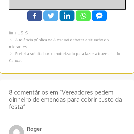
Categorias
POSTS
Navegação
Audiência pública na Alesc vai debater a situação do
de
migrantes
post
Prefeita solicita barco motorizado para fazer a travessia do
Canoas
8 comentários em “Vereadores pedem
dinheiro de emendas para cobrir custo da
festa”
Roger