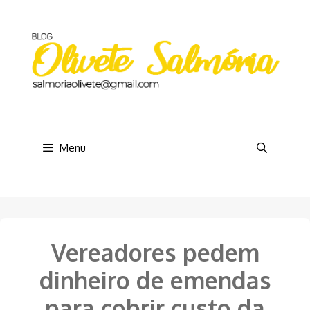
Pular
para
o
conteúdo
Menu
Vereadores pedem
dinheiro de emendas
para cobrir custo da