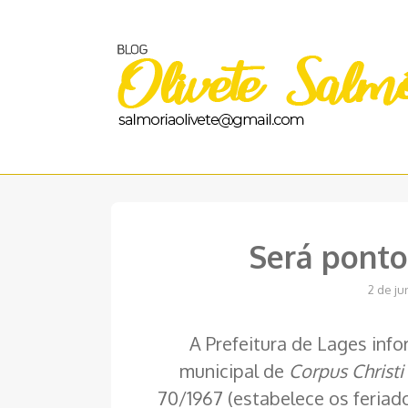
Pular
para
o
conteúdo
Será ponto
2 de j
A Prefeitura de Lages inf
municipal de
Corpus Christi
70/1967 (estabelece os feriado