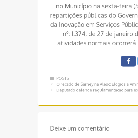
no Município na sexta-feira 
repartições públicas do Govern
da Inovação em Serviços Públic
nº: 1.374, de 27 de janeiro
atividades normais ocorrerá n
Categorias
POSTS
Navegação
O recado de Sarney na Alesc: Elogios a Amin
de
Deputado defende regulamentação para e
post
Deixe um comentário