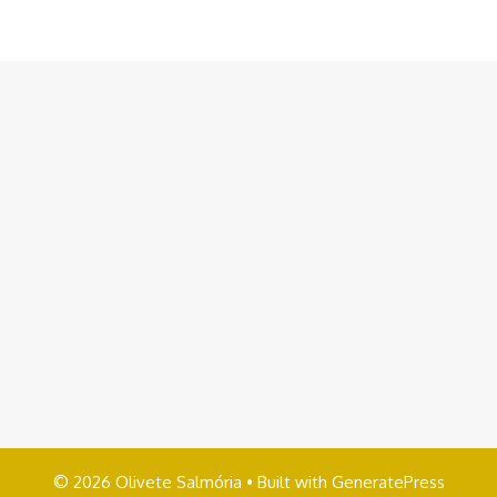
© 2026 Olivete Salmória
• Built with
GeneratePress