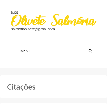
Pular
para
o
conteúdo
Menu
Citações