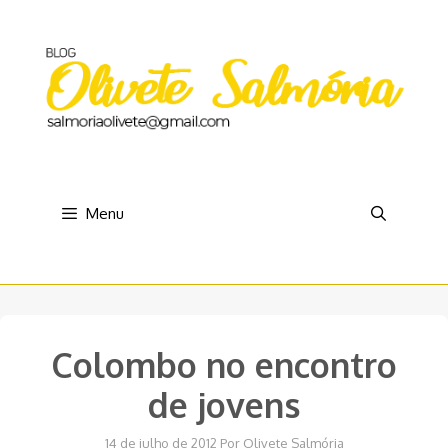
Pular
para
o
conteúdo
Menu
Colombo no encontro
de jovens
14 de julho de 2012
Por
Olivete Salmória