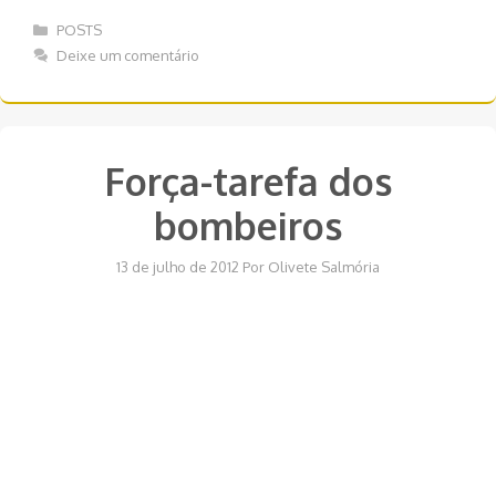
Categorias
POSTS
Deixe um comentário
Força-tarefa dos
bombeiros
13 de julho de 2012
Por
Olivete Salmória