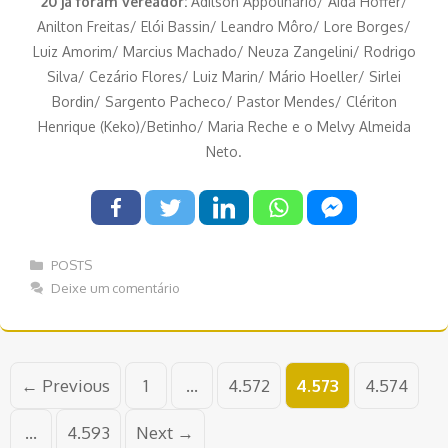
20 já foram vereador:
Adilson Appolinário/ Aida Hoffer/
Anilton Freitas/ Elói Bassin/ Leandro Môro/ Lore Borges/
Luiz Amorim/ Marcius Machado/ Neuza Zangelini/ Rodrigo
Silva/ Cezário Flores/ Luiz Marin/ Mário Hoeller/ Sirlei
Bordin/ Sargento Pacheco/ Pastor Mendes/ Clériton
Henrique (Keko)/Betinho/ Maria Reche e o Melvy Almeida
Neto.
Categorias
POSTS
Deixe um comentário
Navegação
Page
Page
Page
Page
←
Previous
1
…
4.572
4.573
4.574
de
post
Page
…
4.593
Next
→