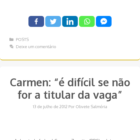
Categorias
POSTS
Deixe um comentário
Carmen: “é difícil se não
for a titular da vaga”
13 de julho de 2012
Por
Olivete Salmória