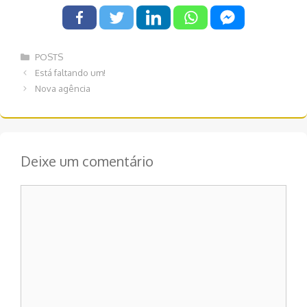
Categorias
POSTS
Navegação
Está faltando um!
de
Nova agência
post
Deixe um comentário
Comentário