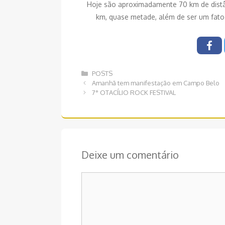
Hoje são aproximadamente 70 km de distân
km, quase metade, além de ser um fato
Categorias
POSTS
Navegação
Amanhã tem manifestação em Campo Belo
de
7° OTACÍLIO ROCK FESTIVAL
post
Deixe um comentário
Comentário