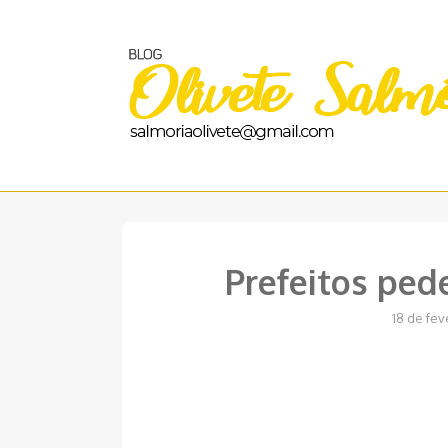
Pular
para
o
conteúdo
Prefeitos ped
18 de fev