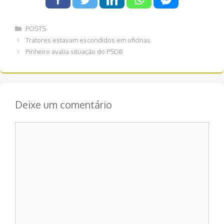
Categorias
POSTS
Navegação
Tratores estavam escondidos em oficinas
de
Pinheiro avalia situação do PSDB
post
Deixe um comentário
Comentário