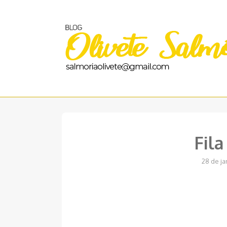
Pular
para
o
conteúdo
Fila
28 de ja