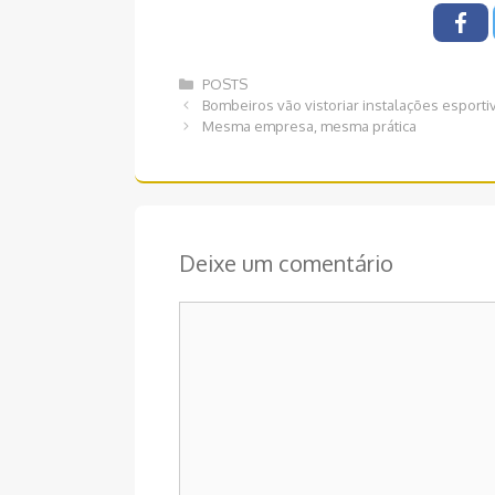
Categorias
POSTS
Navegação
Bombeiros vão vistoriar instalações esporti
de
Mesma empresa, mesma prática
post
Deixe um comentário
Comentário