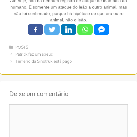
Até hoje, não há nenhum registro de ataque de leão baio ao
humano. E somente um ataque do leão a outro animal, mas
não foi confirmado, porque há hipótese de que era outro
animal, não o leão.
Categorias
POSTS
Navegação
Patrick faz um apelo:
de
Terreno da Sinotruk está pago
post
Deixe um comentário
Comentário