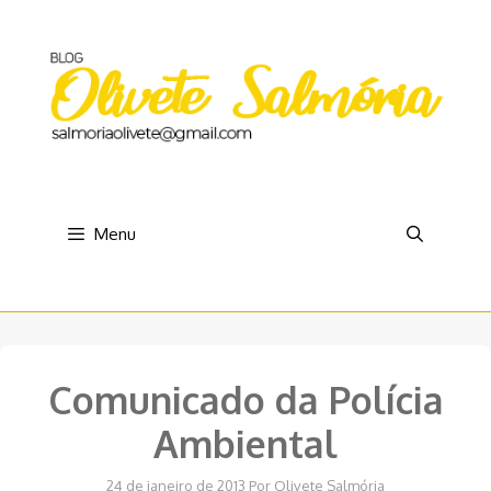
Pular
para
o
conteúdo
Menu
Comunicado da Polícia
Ambiental
24 de janeiro de 2013
Por
Olivete Salmória