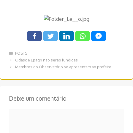
Categorias
POSTS
Navegação
Cidasc e Epagri não serão fundidas
de
Membros do Observatório se apresentam ao prefeito
post
Deixe um comentário
Comentário