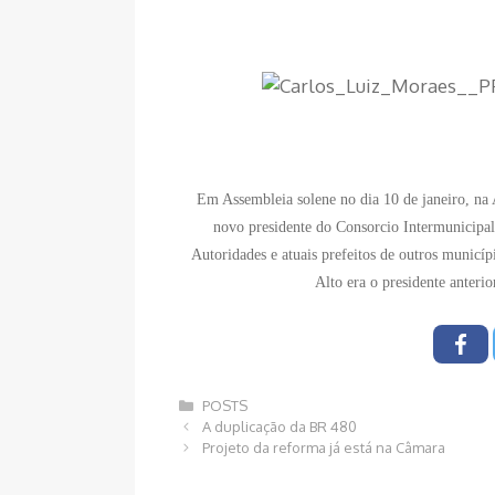
Em Assembleia solene no dia 10 de janeiro, n
novo presidente do Consorcio Intermunicipa
Autoridades e atuais prefeitos de outros municíp
Alto era o presidente anter
Categorias
POSTS
Navegação
A duplicação da BR 480
de
Projeto da reforma já está na Câmara
post