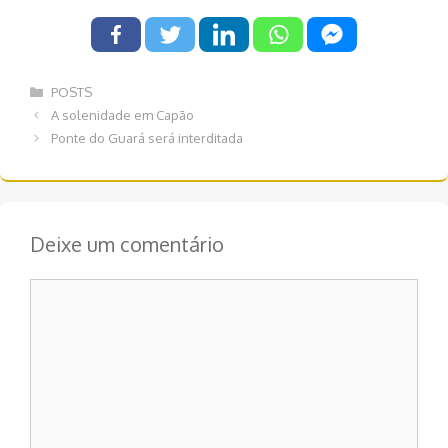
Categorias
POSTS
Navegação
A solenidade em Capão
de
Ponte do Guará será interditada
post
Deixe um comentário
Comentário