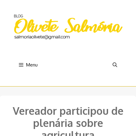
Pular
para
o
conteúdo
Menu
Vereador participou de
plenária sobre
agricultura