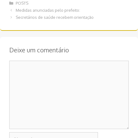
Categorias
POSTS
Navegação
Medidas anunciadas pelo prefeito:
de
Secretários de saúde recebem orientação
post
Deixe um comentário
Comentário
Nome