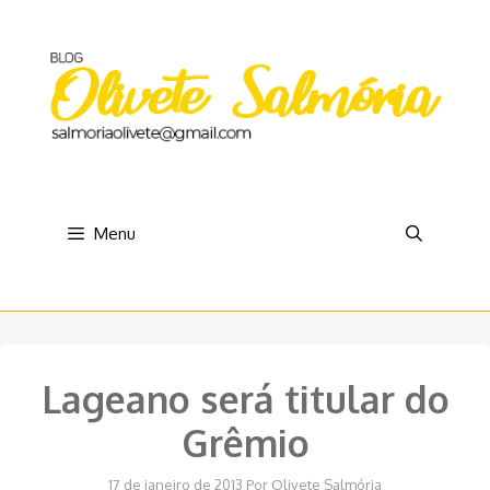
Pular
para
o
conteúdo
Menu
Lageano será titular do
Grêmio
17 de janeiro de 2013
Por
Olivete Salmória