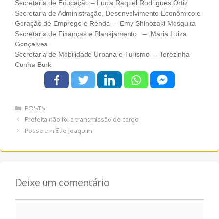
Secretaria de Educação – Lucia Raquel Rodrigues Ortiz
Secretaria de Administração, Desenvolvimento Econômico e
Geração de Emprego e Renda – Emy Shinozaki Mesquita
Secretaria de Finanças e Planejamento – Maria Luiza
Gonçalves
Secretaria de Mobilidade Urbana e Turismo – Terezinha
Cunha Burk
Categorias
POSTS
Navegação
Prefeita não foi a transmissão de cargo
de
Posse em São Joaquim
post
Deixe um comentário
Comentário