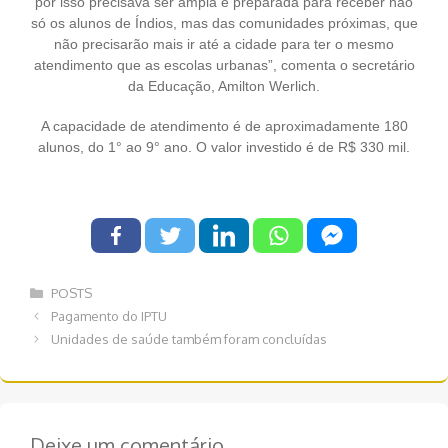
por isso precisava ser ampla e preparada para receber não
só os alunos de Índios, mas das comunidades próximas, que
não precisarão mais ir até a cidade para ter o mesmo
atendimento que as escolas urbanas”, comenta o secretário
da Educação, Amilton Werlich.
A capacidade de atendimento é de aproximadamente 180
alunos, do 1° ao 9° ano. O valor investido é de R$ 330 mil.
Categorias
POSTS
Navegação
Pagamento do IPTU
de
Unidades de saúde também foram concluídas
post
Deixe um comentário