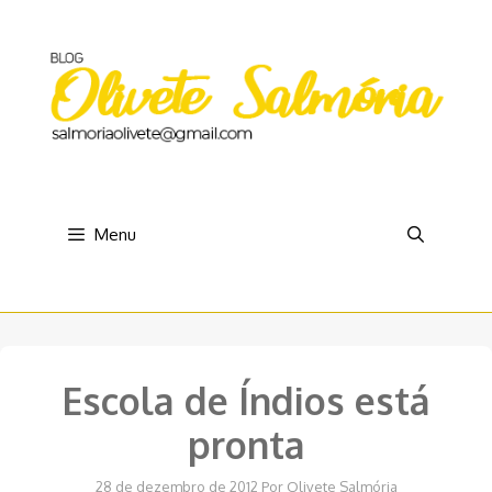
Pular
para
o
conteúdo
Menu
Escola de Índios está
pronta
28 de dezembro de 2012
Por
Olivete Salmória