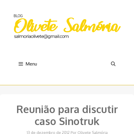
Pular
para
o
conteúdo
Menu
Reunião para discutir
caso Sinotruk
13 de dezembro de 2012
Por
Olivete Salmória