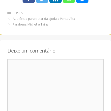
Categorias
POSTS
Navegação
Audiência para tratar da ajuda a Ponte Alta
de
Parabéns Michel e Taína
post
Deixe um comentário
Comentário