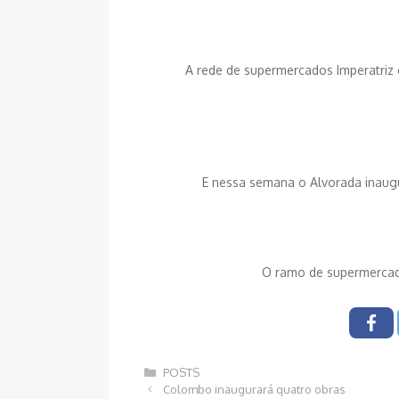
A rede de supermercados Imperatriz
E nessa semana o Alvorada inaugu
O ramo de supermercad
Categorias
POSTS
Navegação
Colombo inaugurará quatro obras