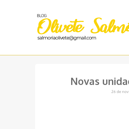
Pular
para
o
conteúdo
Novas unida
26 de nov