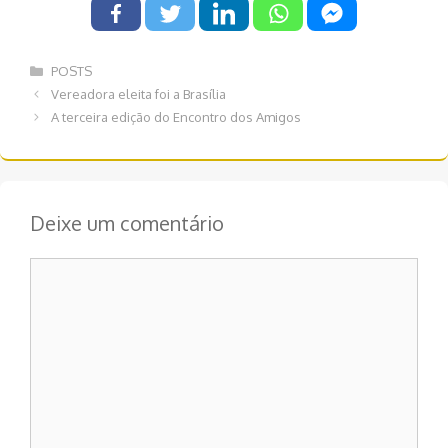
Categorias
POSTS
Navegação
Vereadora eleita foi a Brasília
de
A terceira edição do Encontro dos Amigos
post
Deixe um comentário
Comentário