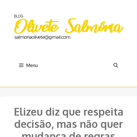
Pular
para
o
conteúdo
Menu
Elizeu diz que respeita
decisão, mas não quer
mudança de regras