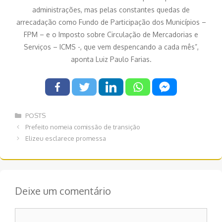
administrações, mas pelas constantes quedas de
arrecadação como Fundo de Participação dos Municípios –
FPM – e o Imposto sobre Circulação de Mercadorias e
Serviços – ICMS -, que vem despencando a cada mês”,
aponta Luiz Paulo Farias.
Categorias
POSTS
Navegação
Prefeito nomeia comissão de transição
de
Elizeu esclarece promessa
post
Deixe um comentário
Comentário