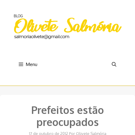
Pular
para
o
conteúdo
Menu
Prefeitos estão
preocupados
17 de outubro de 2012
Por
Olivete Salmória