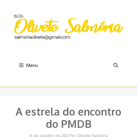
Pular
para
o
conteúdo
Menu
A estrela do encontro
do PMDB
16 de outubro de 2012
Por
Olivete Salmória