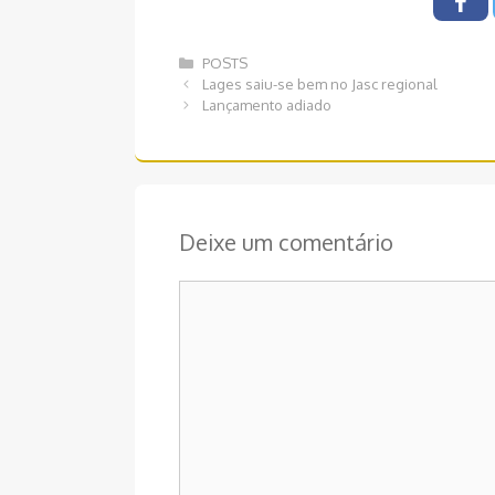
Categorias
POSTS
Navegação
Lages saiu-se bem no Jasc regional
de
Lançamento adiado
post
Deixe um comentário
Comentário