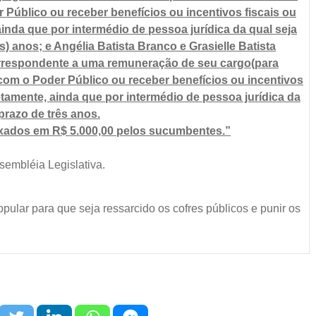
 Público ou receber benefícios ou incentivos fiscais ou
 ainda que por intermédio de pessoa jurídica da qual seja
ês) anos; e Angélia Batista Branco e Grasielle Batista
orrespondente a uma remuneração de seu cargo(para
 com o Poder Público ou receber benefícios ou incentivos
iretamente, ainda que por intermédio de pessoa jurídica da
prazo de três anos.
fixados em R$ 5.000,00 pelos sucumbentes.”
sembléia Legislativa.
pular para que seja ressarcido os cofres públicos e punir os