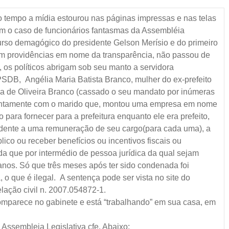
 tempo a mídia estourou nas páginas impressas e nas telas
m o caso de funcionários fantasmas da Assembléia
curso demagógico do presidente Gelson Merísio e do primeiro
am providências em nome da transparência, não passou de
 os políticos abrigam sob seu manto a servidora
PSDB, Angélia Maria Batista Branco, mulher do ex-prefeito
ia de Oliveira Branco (cassado o seu mandato por inúmeras
 juntamente com o marido que, montou uma empresa em nome
o para fornecer para a prefeitura enquanto ele era prefeito,
ndente a uma remuneração de seu cargo(para cada uma), a
ico ou receber benefícios ou incentivos fiscais ou
inda que por intermédio de pessoa jurídica da qual sejam
s anos. Só que três meses após ter sido condenada foi
 o que é ilegal. A sentença pode ser vista no site do
lação civil n. 2007.054872-1.
comparece no gabinete e está “trabalhando” em sua casa, em
a Assembleia Legislativa cfe. Abaixo: