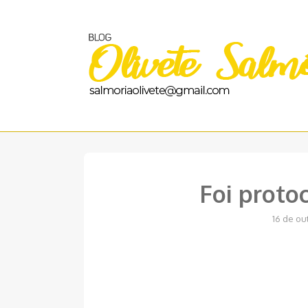
Pular
para
o
conteúdo
Foi proto
16 de ou