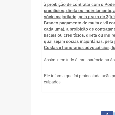
à proibição de contratar com o Poder
creditícios, direta ou indiretamente,
sócio majoritário, pelo prazo de 3(tr
Branco pagamento de multa civil c
cada uma), a proibição de contratar
fiscais ou creditícios, direta ou ind
qual sejam sócias majoritárias, pelo 
Custas e honorários advocatícios, 
Assim, nem tudo é transparência na As
Ele informa que foi protocolada ação po
culpados.