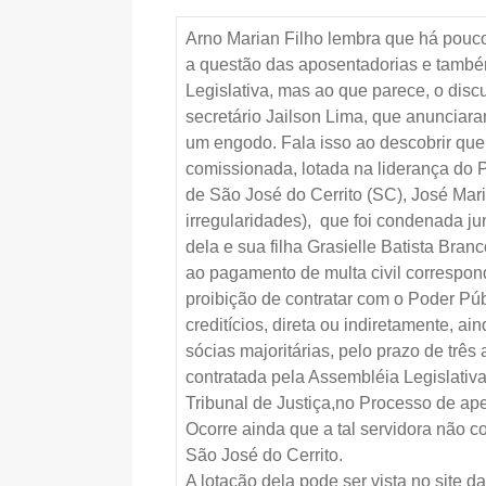
Arno Marian Filho lembra que há pouco
a questão das aposentadorias e també
Legislativa, mas ao que parece, o dis
secretário Jailson Lima, que anunciar
um engodo. Fala isso ao descobrir que,
comissionada, lotada na liderança do 
de São José do Cerrito (SC), José Mar
irregularidades), que foi condenada
dela e sua filha Grasielle Batista Branc
ao pagamento de multa civil correspo
proibição de contratar com o Poder Públ
creditícios, direta ou indiretamente, a
sócias majoritárias, pelo prazo de trê
contratada pela Assembléia Legislativa,
Tribunal de Justiça,no Processo de ape
Ocorre ainda que a tal servidora não 
São José do Cerrito.
A lotação dela pode ser vista no site d