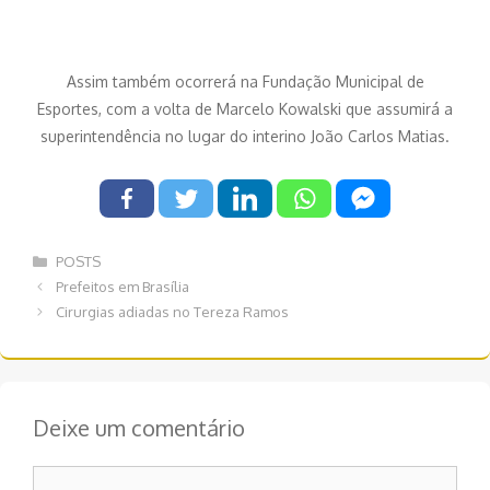
Assim também ocorrerá na Fundação Municipal de
Esportes, com a volta de Marcelo Kowalski que assumirá a
superintendência no lugar do interino João Carlos Matias.
Categorias
POSTS
Navegação
Prefeitos em Brasília
de
Cirurgias adiadas no Tereza Ramos
post
Deixe um comentário
Comentário