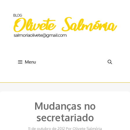
Pular
para
o
conteúdo
Menu
Mudanças no
secretariado
11 de outubro de 2012
Por
Olivete Salmória