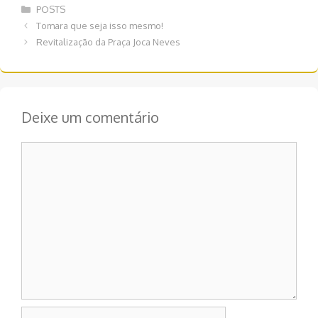
Categorias
POSTS
Navegação
Tomara que seja isso mesmo!
de
Revitalização da Praça Joca Neves
post
Deixe um comentário
Comentário
Nome