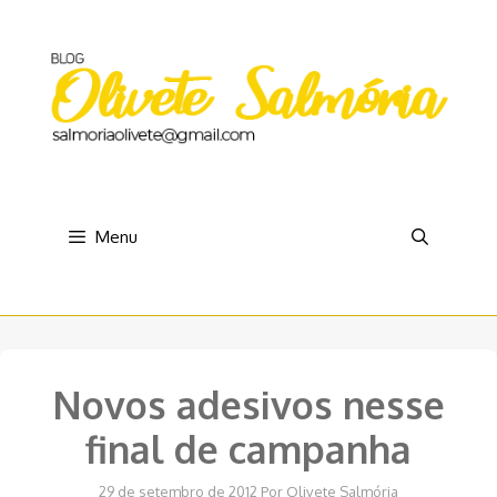
Pular
para
o
conteúdo
Menu
Novos adesivos nesse
final de campanha
29 de setembro de 2012
Por
Olivete Salmória