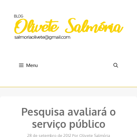
Pular
para
o
conteúdo
Menu
Pesquisa avaliará o
serviço público
28 de setembro de 2012
Por
Olivete Salmória