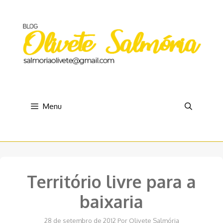
Pular
para
o
conteúdo
Menu
Território livre para a
baixaria
28 de setembro de 2012
Por
Olivete Salmória