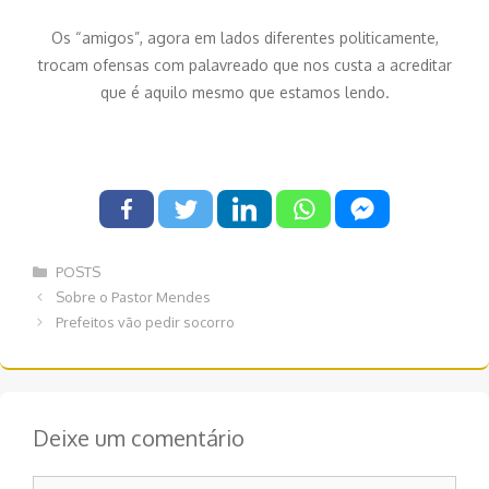
Os “amigos”, agora em lados diferentes politicamente,
trocam ofensas com palavreado que nos custa a acreditar
que é aquilo mesmo que estamos lendo.
Categorias
POSTS
Navegação
Sobre o Pastor Mendes
de
Prefeitos vão pedir socorro
post
Deixe um comentário
Comentário