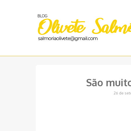
Pular
para
o
conteúdo
São muito
26 de set