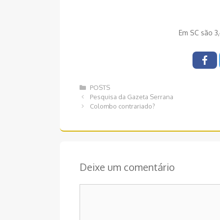
Em SC são 3,
Categorias
POSTS
Navegação
Pesquisa da Gazeta Serrana
de
Colombo contrariado?
post
Deixe um comentário
Comentário