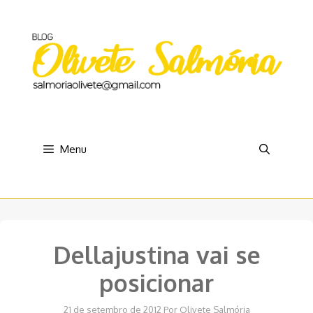
Pular
para
o
conteúdo
Menu
Dellajustina vai se
posicionar
21 de setembro de 2012
Por
Olivete Salmória