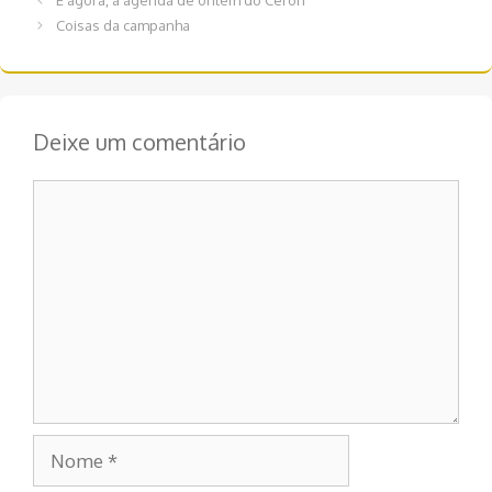
E agora, a agenda de ontem do Ceron
de
Coisas da campanha
post
Deixe um comentário
Comentário
Nome