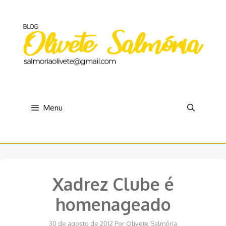
Pular
para
o
conteúdo
Menu
Xadrez Clube é
homenageado
30 de agosto de 2012
Por
Olivete Salmória