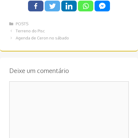
Categorias
POSTS
Navegação
Terreno do Pisc
de
Agenda de Ceron no sábado
post
Deixe um comentário
Comentário