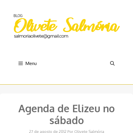
Pular
para
o
conteúdo
Menu
Agenda de Elizeu no
sábado
27 de agosto de 2012
Por
Olivete Salmória