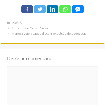
Categorias
POSTS
Navegação
Encontro no Centro Serra
de
Maneca veio a Lages discutir expulsão de pedetistas
post
Deixe um comentário
Comentário