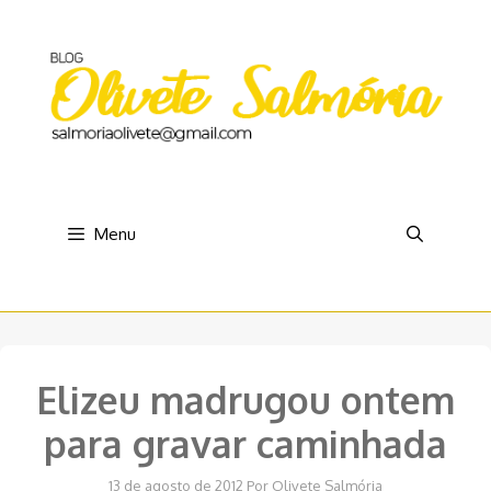
Pular
para
o
conteúdo
Menu
Elizeu madrugou ontem
para gravar caminhada
13 de agosto de 2012
Por
Olivete Salmória