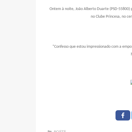
Ontem à noite, João Alberto Duarte (PSD-55800) 
no Clube Princesa, no ce
“Confesso que estou impressionado com a empol
Categorias
POSTS