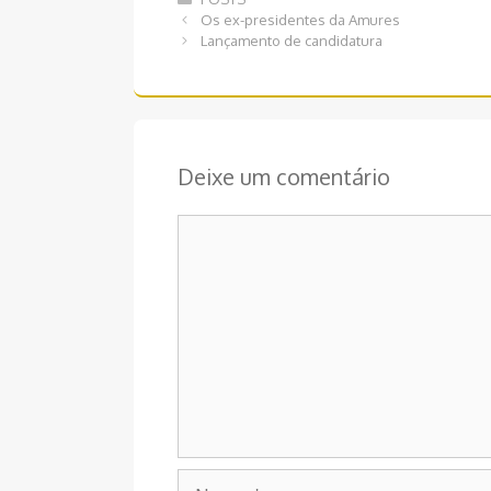
Navegação
Os ex-presidentes da Amures
de
Lançamento de candidatura
post
Deixe um comentário
Comentário
Nome