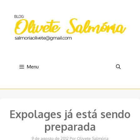
Pular
para
o
conteúdo
Menu
Expolages já está sendo
preparada
9 de agosto de 2012
Por
Olivete Salmória