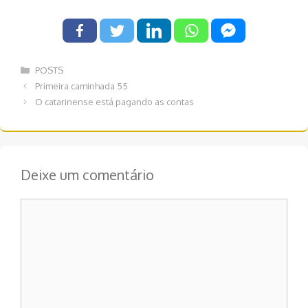
Categorias
POSTS
Navegação
Primeira caminhada 55
de
O catarinense está pagando as contas
post
Deixe um comentário
Comentário