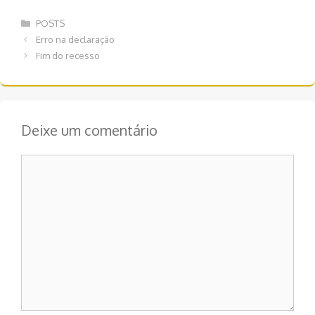
Categorias
POSTS
Navegação
Erro na declaração
de
Fim do recesso
post
Deixe um comentário
Comentário