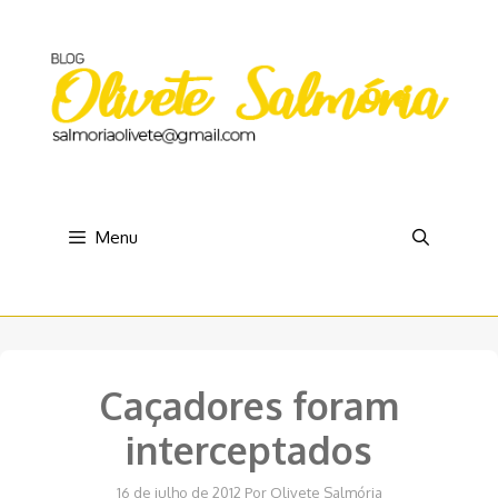
Pular
para
o
conteúdo
Menu
Caçadores foram
interceptados
16 de julho de 2012
Por
Olivete Salmória