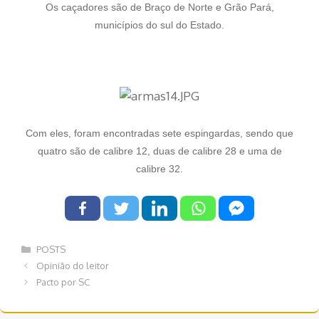
Os caçadores são de Braço de Norte e Grão Pará,
municípios do sul do Estado.
Com eles, foram encontradas sete espingardas, sendo que
quatro são de calibre 12, duas de calibre 28 e uma de
calibre 32.
Categorias
POSTS
Navegação
Opinião do leitor
de
Pacto por SC
post