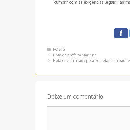
cumprir com as exigências legais”, afir
Categorias
POSTS
Navegação
Nota da prefeita Marlene
de
Nota encaminhada pela Secretaria da Saúde
post
Deixe um comentário
Comentário