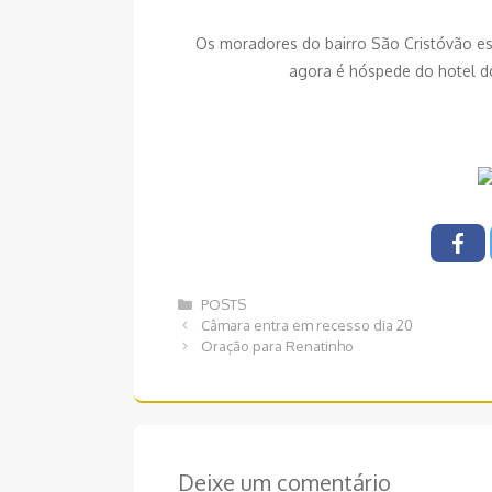
Os moradores do bairro São Cristóvão es
agora é hóspede do hotel do 
Categorias
POSTS
Navegação
Câmara entra em recesso dia 20
de
Oração para Renatinho
post
Deixe um comentário