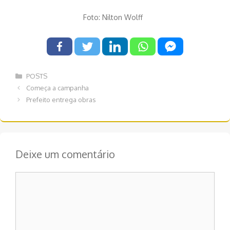
Foto: Nilton Wolff
Categorias
POSTS
Navegação
Começa a campanha
de
Prefeito entrega obras
post
Deixe um comentário
Comentário