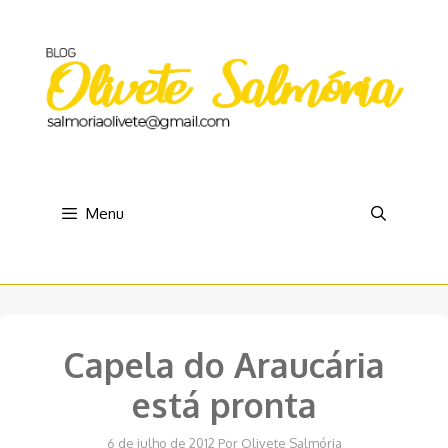
Pular
para
o
conteúdo
Menu
Capela do Araucária
está pronta
6 de julho de 2012
Por
Olivete Salmória