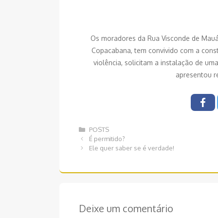
Os moradores da Rua Visconde de Mauá
Copacabana, tem convivido com a const
violência, solicitam a instalação de u
apresentou re
Categorias
POSTS
Navegação
É permitido?
de
Ele quer saber se é verdade!
post
Deixe um comentário