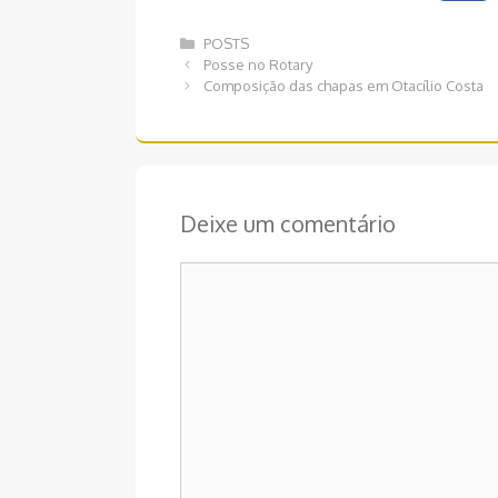
Categorias
POSTS
Navegação
Posse no Rotary
de
Composição das chapas em Otacílio Costa
post
Deixe um comentário
Comentário