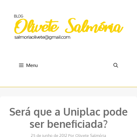
Pular
para
o
conteúdo
Menu
Será que a Uniplac pode
ser beneficiada?
25 de junho de 2012
Por
Olivete Salmória