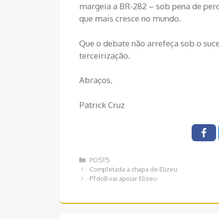
margeia a BR-282 – sob pena de perd
que mais cresce no mundo.
Que o debate não arrefeça sob o suc
terceirização.
Abraços,
Patrick Cruz
Categorias
POSTS
Navegação
Completada a chapa de Elizeu
de
PTdoB vai apoiar Elizeu
post