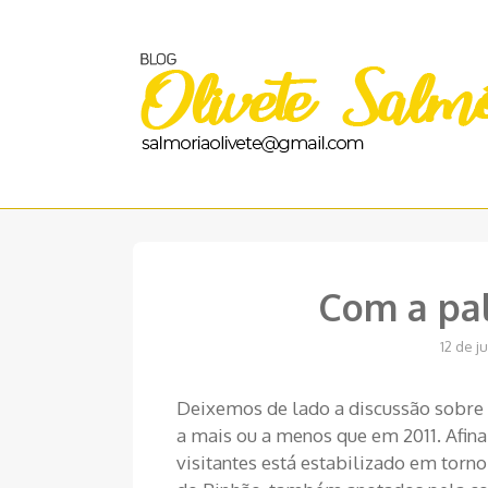
Pular
para
o
conteúdo
Com a pal
12 de j
Deixemos de lado a discussão sobre s
a mais ou a menos que em 2011. Afin
visitantes está estabilizado em torno