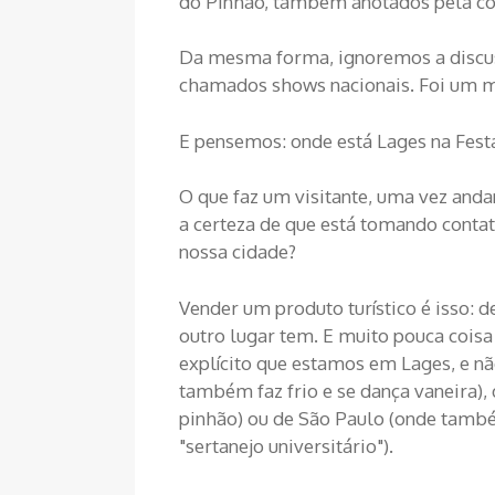
do Pinhão, também anotados pela con
Da mesma forma, ignoremos a discus
chamados shows nacionais. Foi um m
E pensemos: onde está Lages na Fest
O que faz um visitante, uma vez anda
a certeza de que está tomando contat
nossa cidade?
Vender um produto turístico é isso:
outro lugar tem. E muito pouca coisa
explícito que estamos em Lages, e n
também faz frio e se dança vaneira
pinhão) ou de São Paulo (onde tamb
"sertanejo universitário").