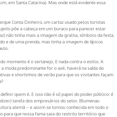
im, em Santa Catarina). Mas onde está evidente essa
rque Conta Dinheiro, um cartaz usado pelos turistas
sujeito põe a cabeça em um buraco para parecer estar
taz) não tinha mais a imagem da gralha, símbolo da festa.
ado e de uma prenda, mas tinha a imagem de típicos
aulo.
o momento é o sertanejo. E nada contra o estilo. A
e a moda predominante for o axé, haverá na saída do
ivas e shortinhos de verão para que os visitantes façam
ta?
 definir quem é. E isso não é só papel do poder público: é
dizer) tarefa dos empresários do setor. Blumenau
ultura alemã – e assim se tornou conhecida em todo o
do para que nossa fama saia do restrito território que