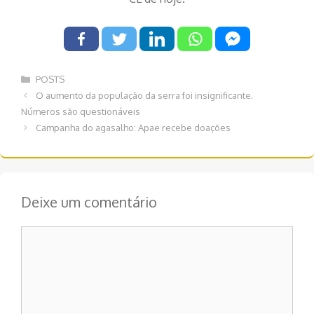
Categorias
POSTS
Navegação
O aumento da população da serra foi insignificante.
de
Números são questionáveis
post
Campanha do agasalho: Apae recebe doações
Deixe um comentário
Comentário