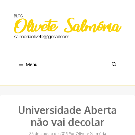
Pular
para
o
conteúdo
Menu
Universidade Aberta
não vai decolar
26 de agosto de 2015
Por
Olivete Salmória