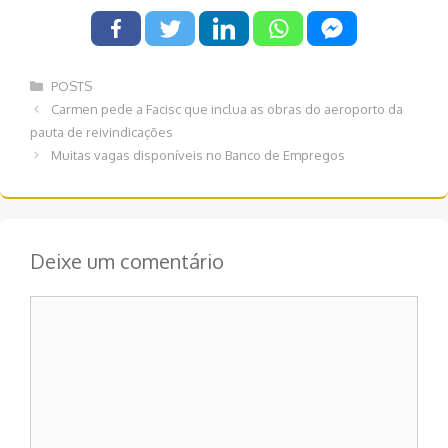
Categorias
POSTS
Navegação
Carmen pede a Facisc que inclua as obras do aeroporto da
de
pauta de reivindicações
post
Muitas vagas disponíveis no Banco de Empregos
Deixe um comentário
Comentário