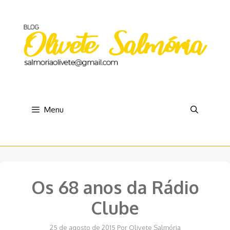
Pular
para
o
conteúdo
Menu
Os 68 anos da Rádio
Clube
25 de agosto de 2015
Por
Olivete Salmória