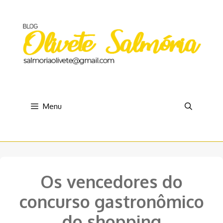
Pular
para
o
conteúdo
Menu
Os vencedores do
concurso gastronômico
do shopping