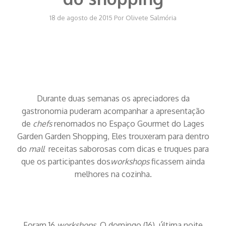
18 de agosto de 2015
Por
Olivete Salmória
Durante duas semanas os apreciadores da
gastronomia puderam acompanhar a apresentação
de
chefs
renomados no Espaço Gourmet do Lages
Garden Garden Shopping, Eles trouxeram para dentro
do
mall
receitas saborosas com dicas e truques para
que os participantes dos
workshops
ficassem ainda
melhores na cozinha.
Foram 16
workshops
. O domingo (16), última noite