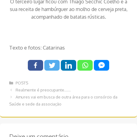
O terceiro lugar ficou com Thiago Secchic Coelho e a
sua receita de hambúrguer ao molho de cerveja preta,
acompanhado de batatas rústicas.
Texto e fotos: Catarinas
Categorias
POSTS
Navegação
Realmente é preocupante…….
de
Amures vai em busca de outra área para o consórcio da
post
Saúde e sede da associação
Deixe um comentário