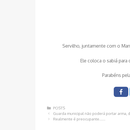
Servilho, juntamente com o Mane
Ele coloca o sabiá para 
Parabéns pe
Categorias
POSTS
Navegação
Guarda municipal não poderá portar arma, di
de
Realmente é preocupante…….
post