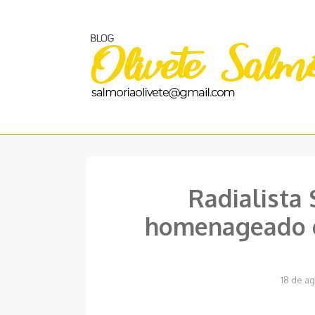
Pular
para
o
conteúdo
Radialista 
homenageado e
18 de a