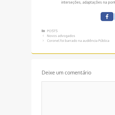
interseções, adaptações na po
Categorias
POSTS
Navegação
Novos advogados
de
Coronel foi barrado na audiência Pública
post
Deixe um comentário
Comentário